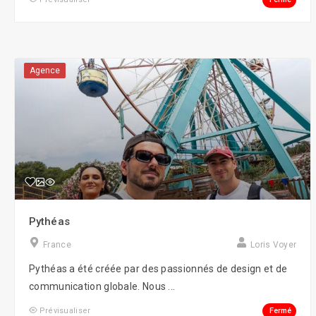
Social Ads
Social Media
Agence
Street Marketing
Webmarketing
Pythéas
France
Loris Voyer
Pythéas a été créée par des passionnés de design et de
communication globale. Nous ...
Fermé
Prévisualiser