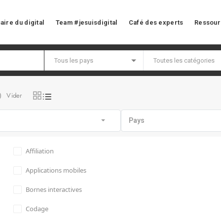
aire du digital
Team #jesuisdigital
Café des experts
Ressour
Vider
)
Pays
Affiliation
Applications mobiles
Bornes interactives
Codage