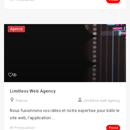
Social Apps
Storytelling
Agence
Visites virtuelles/360°
Webmastering
Limitless Web Agency
France
Limitless web agency
Nous fusionnons vos idées et notre expertise pour bâtir le
site web, l'application ...
Fermé
Prévisualiser