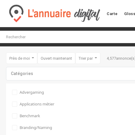
Carte
Gloss
Près de moi
Ouvert maintenant
Trier par
4,577
annonce(s
Catégories
Advergaming
Applications métier
Benchmark
Branding/Naming