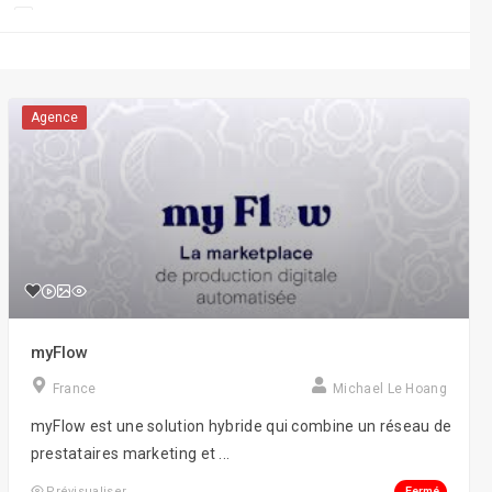
Créations sites
Design 3D
e-Commerce
Agence
Événementiel
Gaming
Growth Hacking
Inbound Marketing
Lead Generation
myFlow
Netlinking
France
Michael Le Hoang
Réalité augmentée
myFlow est une solution hybride qui combine un réseau de
Retargeting
prestataires marketing et ...
SEO/SEA/SMM/SMO
Fermé
Prévisualiser