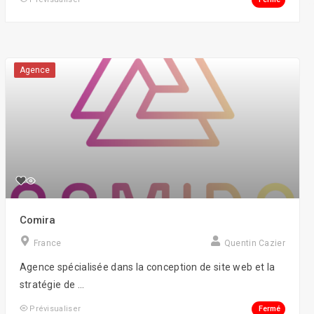
Social Gaming
Street art
Agence
Voice/Chatbots
Comira
France
Quentin Cazier
Agence spécialisée dans la conception de site web et la
stratégie de ...
Fermé
Prévisualiser