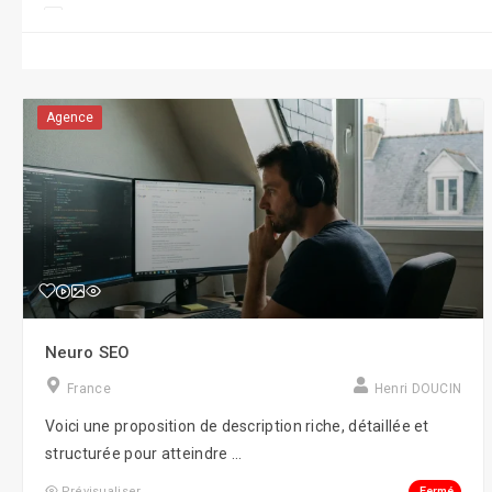
Conseil/Coaching
CRM/CMR
Display
Agence
e-Réputation
Formations
Gestion RH/e-RH
Guerilla Marketing
Influence Marketing
Neuro SEO
Marketing
France
Henri DOUCIN
Objets connectés
Voici une proposition de description riche, détaillée et
Réalité virtuelle
structurée pour atteindre ...
Robotique
Fermé
Prévisualiser