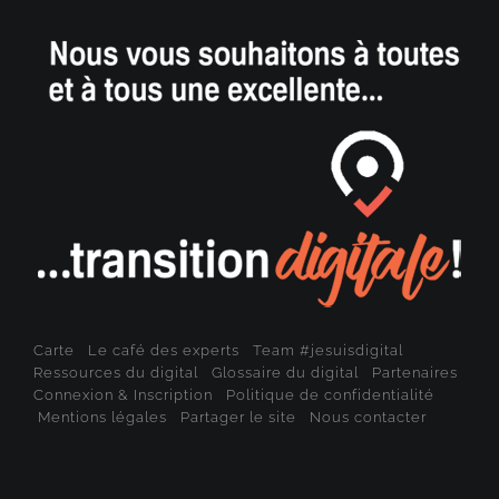
Carte
Le café des experts
Team #jesuisdigital
Ressources du digital
Glossaire du digital
Partenaires
Connexion & Inscription
Politique de confidentialité
Mentions légales
Partager le site
Nous contacter