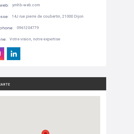
 web:
ymhb-web.com
sse:
14J rue pierre de coubertin, 21000 Dijon
phone:
0961204779
ine:
Votre vision, notre expertise
CARTE