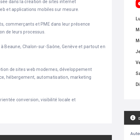
e dans la création de sites internet
eb et applications mobiles sur mesure.
L
ts, commerçants et PME dans leur présence
M
ation de leurs processus.
M
t à Beaune, Chalon-sur-Saône, Genève et partout en
J
V
ption de sites web modernes, développement
S
ce, hébergement, automatisation, marketing
D
entée conversion, visibilité locale et
Aute