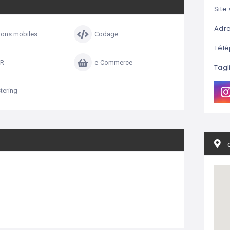
Site
Adre
ions mobiles
Codage
Télé
R
e-Commerce
Tagl
ering