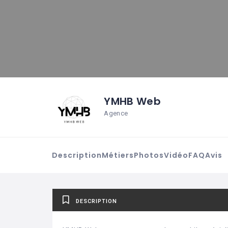
YMHB Web
Agence
Description
Métiers
Photos
Vidéo
FAQ
Avis
DESCRIPTION