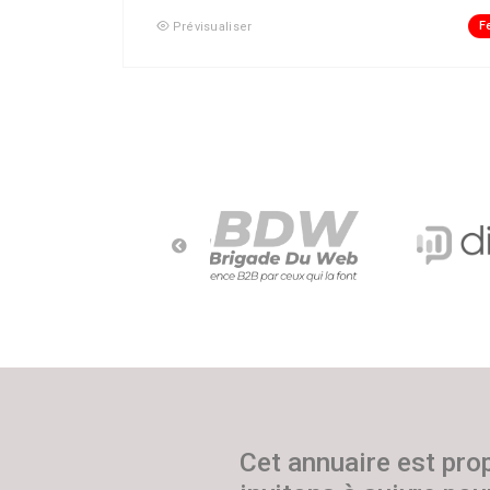
F
Prévisualiser
Cet annuaire est pro