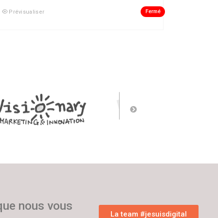
Fermé
Prévisualiser
 que nous vous
La team #jesuisdigital