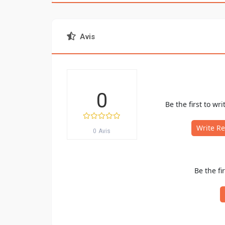
Avis
0
Be the first to wri
Write R
0 Avis
Be the fi