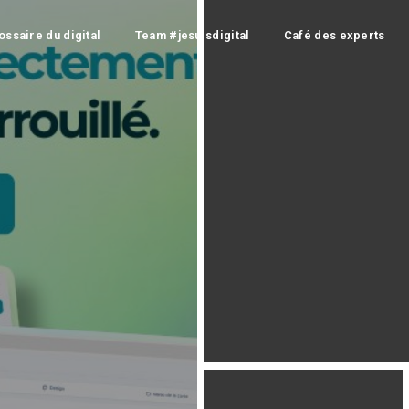
ossaire du digital
Team #jesuisdigital
Café des experts