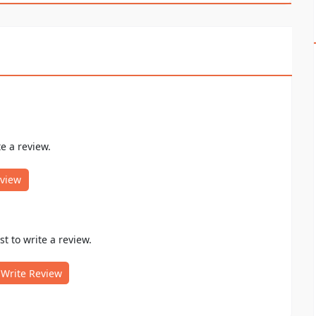
te a review.
eview
rst to write a review.
Write Review