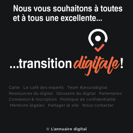
Carte
Le café des experts
Team #jesuisdigital
Ressources du digital
Glossaire du digital
Partenaires
Connexion & Inscription
Politique de confidentialité
Mentions légales
Partager le site
Nous contacter
©
L’annuaire digital