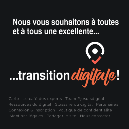
Carte
Le café des experts
Team #jesuisdigital
Ressources du digital
Glossaire du digital
Partenaires
Connexion & Inscription
Politique de confidentialité
Mentions légales
Partager le site
Nous contacter