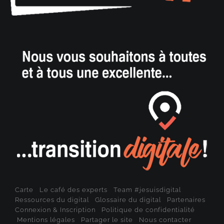
Carte
Le café des experts
Team #jesuisdigital
Ressources du digital
Glossaire du digital
Partenaires
Connexion & Inscription
Politique de confidentialité
Mentions légales
Partager le site
Nous contacter