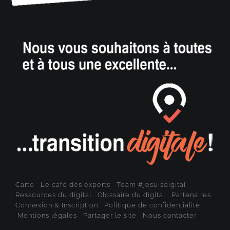
Carte
Le café des experts
Team #jesuisdigital
Ressources du digital
Glossaire du digital
Partenaires
Connexion & Inscription
Politique de confidentialité
Mentions légales
Partager le site
Nous contacter