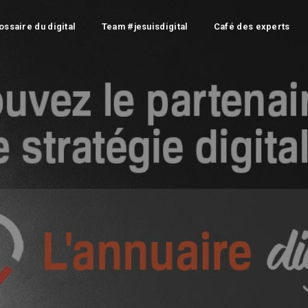
ossaire du digital
Team #jesuisdigital
Café des experts