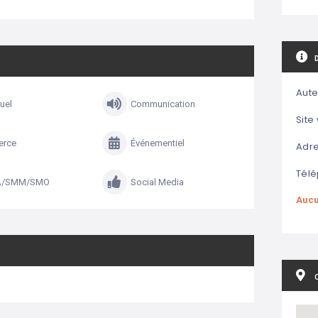
Aute
uel
Communication
Site
erce
Événementiel
Adre
Télé
A/SMM/SMO
Social Media
Aucu