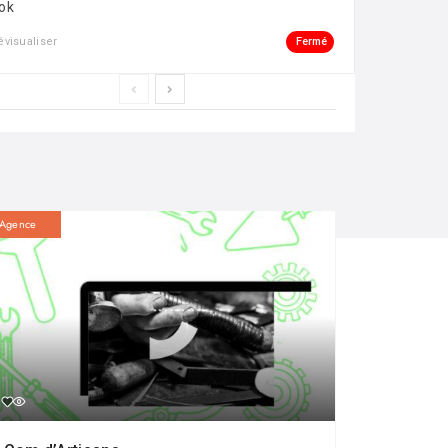
ok
Fermé
évisualiser
Agence