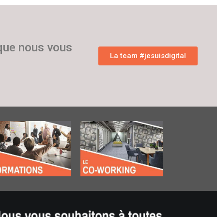
 que nous vous
La team #jesuisdigital