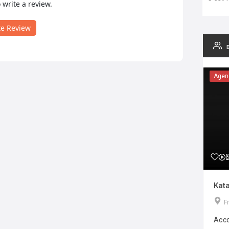
o write a review.
te Review
Agen
Kata
F
Acco