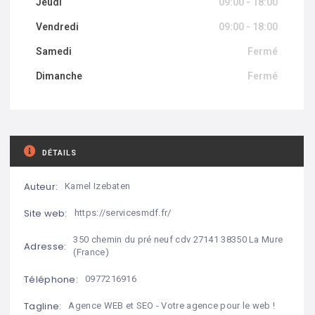
Jeudi
09:00 - 18:00
Vendredi
09:00 - 18:00
Samedi
Fermé
Dimanche
Fermé
DÉTAILS
Auteur:
Kamel Izebaten
Site web:
https://servicesmdf.fr/
350 chemin du pré neuf cdv 27141 38350 La Mure
Adresse:
(France)
Téléphone:
0977216916
Tagline:
Agence WEB et SEO - Votre agence pour le web !