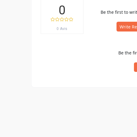
0
Be the first to wri
Write R
0 Avis
Be the fi