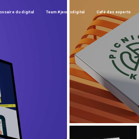
ossaire du digital
Team #jesuisdigital
Café des experts