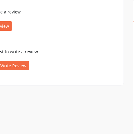
te a review.
eview
rst to write a review.
Write Review