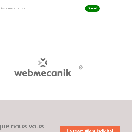
Ouvert
Prévisualiser
 que nous vous
La team #jesuisdigital