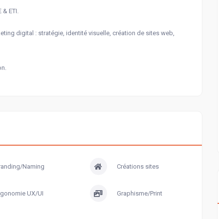
 & ETI.
g digital : stratégie, identité visuelle, création de sites web,
on.
randing/Naming
Créations sites
rgonomie UX/UI
Graphisme/Print