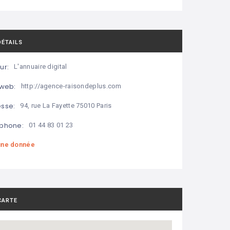
DÉTAILS
ur:
L'annuaire digital
 web:
http://agence-raisondeplus.com
sse:
94, rue La Fayette 75010 Paris
phone:
01 44 83 01 23
ne donnée
CARTE