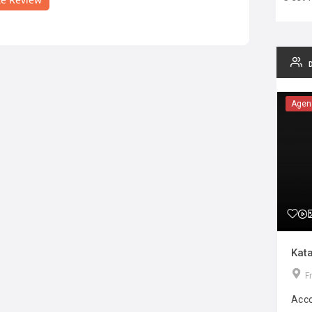
Agen
Kata
F
Acco