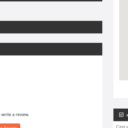
o write a review.
C'est 
te Review