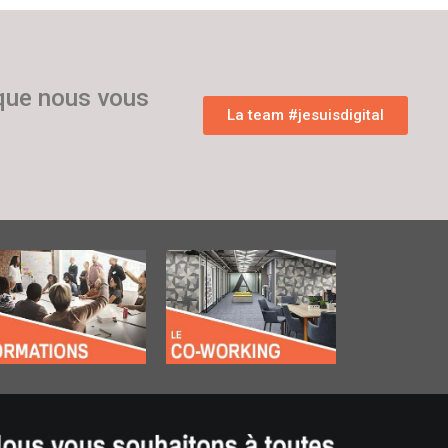
 que nous vous
La team #jesuisdigital