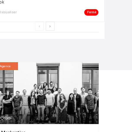
ok
Fermé
évisualiser
Agence