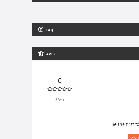
FAQ
AVIS
0
0 Avis
Be the first t
Wri