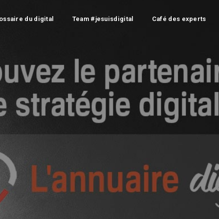
ossaire du digital
Team #jesuisdigital
Café des experts