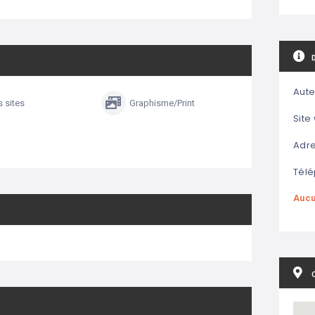
Aute
s sites
Graphisme/Print
Site
Adre
Télé
Aucu