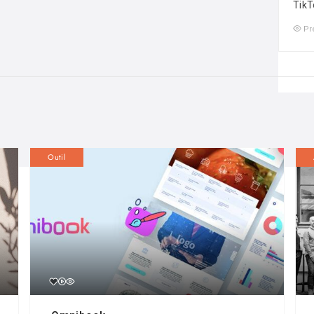
TikT
Pr
Outil