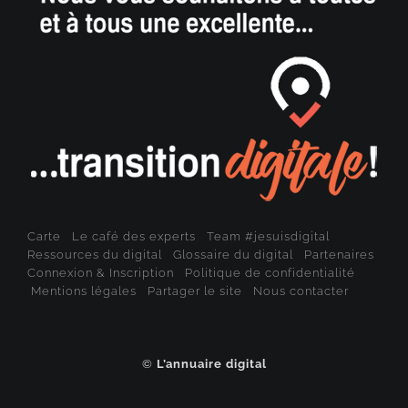
Carte
Le café des experts
Team #jesuisdigital
Ressources du digital
Glossaire du digital
Partenaires
Connexion & Inscription
Politique de confidentialité
Mentions légales
Partager le site
Nous contacter
©
L’annuaire digital