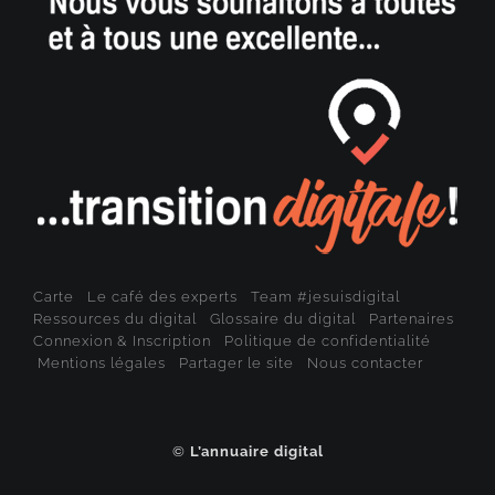
Carte
Le café des experts
Team #jesuisdigital
Ressources du digital
Glossaire du digital
Partenaires
Connexion & Inscription
Politique de confidentialité
Mentions légales
Partager le site
Nous contacter
©
L’annuaire digital