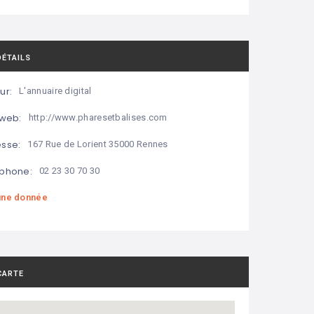
DÉTAILS
ur:
L'annuaire digital
 web:
http://www.pharesetbalises.com
sse:
167 Rue de Lorient 35000 Rennes
phone:
02 23 30 70 30
ne donnée
CARTE