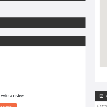
o write a review.
C'est 
te Review