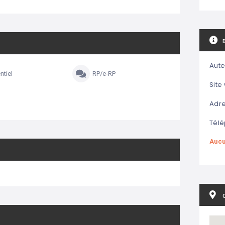
Aute
tiel
RP/e-RP
Site
Adre
Télé
Aucu