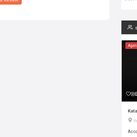
Agen
Kata
F
Acco