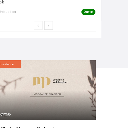
ok
Ouvert
évisualiser
Freelance