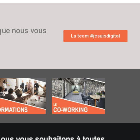
 que nous vous
La team #jesuisdigital