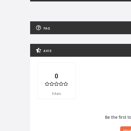
FAQ
AVIS
0
0 Avis
Be the first t
Wri