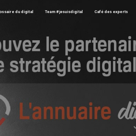
ossaire du digital
Team #jesuisdigital
Café des experts