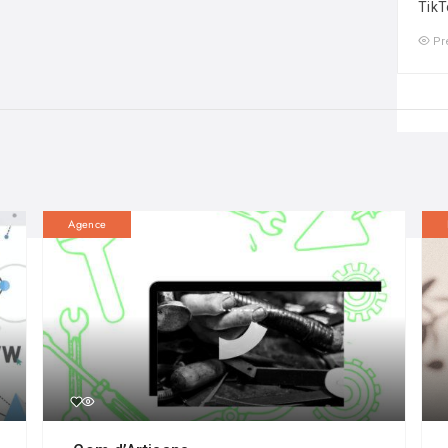
TikT
Pr
Agence