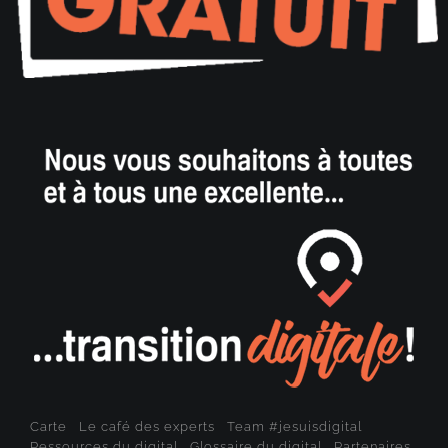
Carte
Le café des experts
Team #jesuisdigital
Ressources du digital
Glossaire du digital
Partenaires