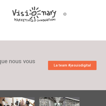
 que nous vous
La team #jesuisdigital