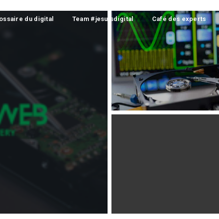
ossaire du digital
Team #jesuisdigital
Café des experts