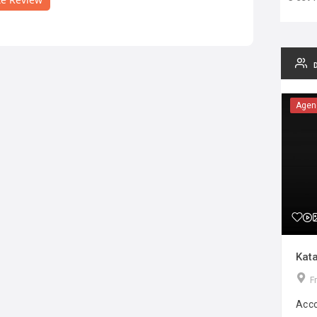
Agen
Kata
F
Acco