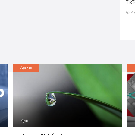
TikT
Pr
Agence