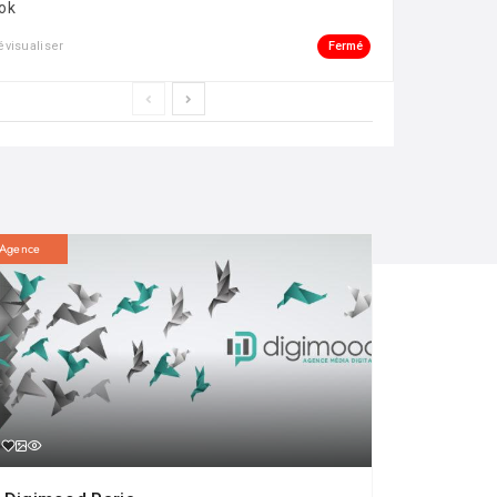
ok
Fermé
évisualiser
Agence