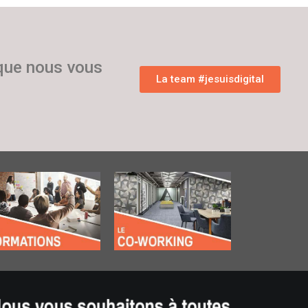
 que nous vous
La team #jesuisdigital