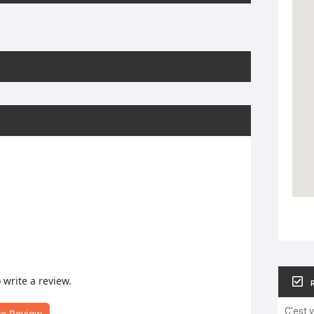
o write a review.
C'est 
te Review