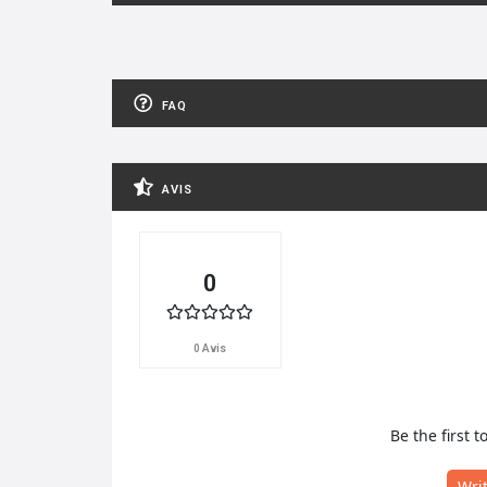
FAQ
AVIS
0
0 Avis
Be the first t
Wri