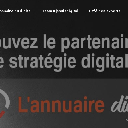
ossaire du digital
Team #jesuisdigital
Café des experts