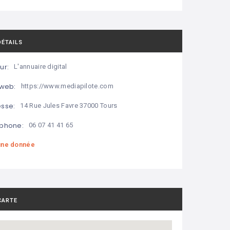
DÉTAILS
ur:
L'annuaire digital
 web:
https://www.mediapilote.com
sse:
14 Rue Jules Favre 37000 Tours
phone:
06 07 41 41 65
ne donnée
CARTE