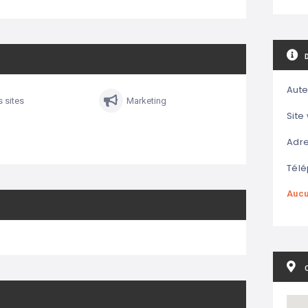
Aute
s sites
Marketing
Site
Adre
Télé
Aucu