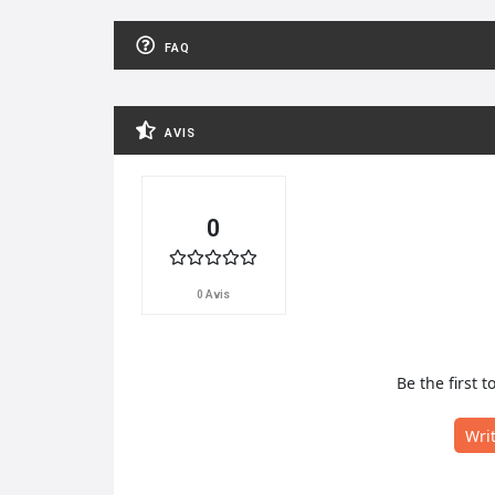
FAQ
AVIS
0
0 Avis
Be the first t
Wri