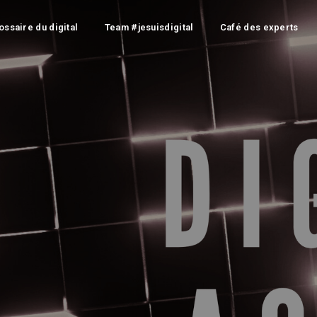
ossaire du digital
Team #jesuisdigital
Café des experts