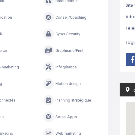
rk
Brand content
Site
Adre
cation
Conseil/Coaching
Télé
R
Cyber Security
Tagl
erce
Graphisme/Print
e Marketing
Infogérance
ng
Motion design
connectés
Planning stratégique
ds
Social Apps
arketing
Webmarketing