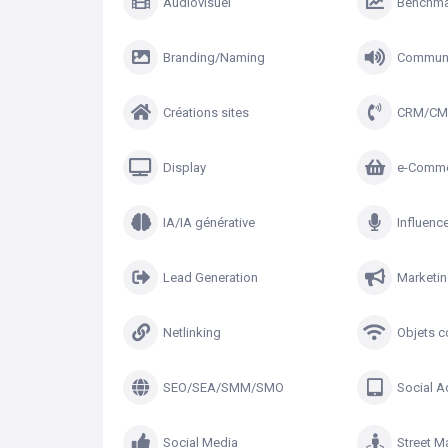
Audiovisuel
Benchma
Branding/Naming
Communi
Créations sites
CRM/CM
Display
e-Comm
IA/IA générative
Influenc
Lead Generation
Marketi
Netlinking
Objets 
SEO/SEA/SMM/SMO
Social A
Social Media
Street M