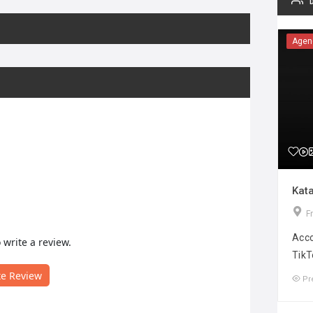
Agen
Kata
F
Acco
o write a review.
TikT
te Review
Pr