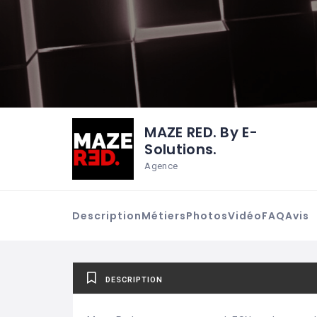
MAZE RED. By E-
Solutions.
Agence
Description
Métiers
Photos
Vidéo
FAQ
Avis
DESCRIPTION