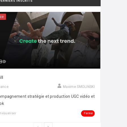
DERNIERS INSCRITS
ce
ll
rance
Maxime SMOLINSKI
mpagnement stratégie et production UGC vidéo et
ok
Fermé
évisualiser