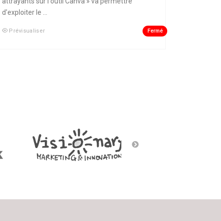
attrayants sur l'outil Canva » va permettre
d'exploiter le ...
Fermé
Prévisualiser