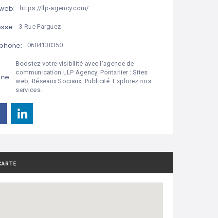
 web:
https://llp-agency.com/
sse:
3 Rue Parguez
phone:
0604130350
Boostez votre visibilité avec l'agence de
communication LLP Agency, Pontarlier : Sites
ine:
web, Réseaux Sociaux, Publicité. Explorez nos
services.
CARTE