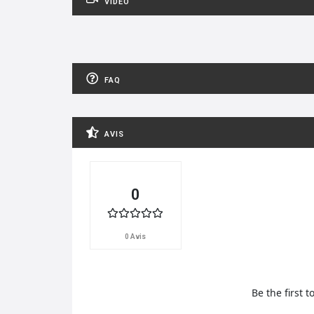
VIDÉO
FAQ
AVIS
0
0 Avis
Be the first t