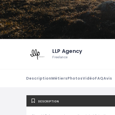
LLP Agency
Freelance
Description
Métiers
Photos
Vidéo
FAQ
Avis
DESCRIPTION