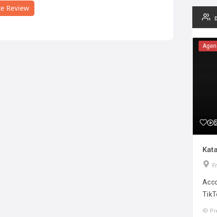
te Review
Agen
Kata
F
Acco
TikT
Pr