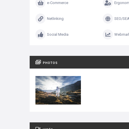
e-Commerce
Ergonom
Netlinking
SEO/SE
Social Media
Webmark
PHOTOS