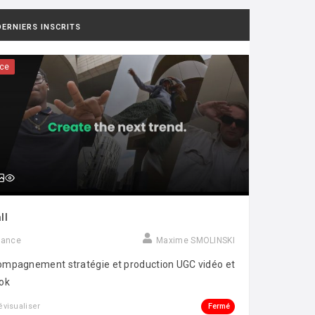
DERNIERS INSCRITS
ce
ll
rance
Maxime SMOLINSKI
mpagnement stratégie et production UGC vidéo et
ok
Fermé
évisualiser