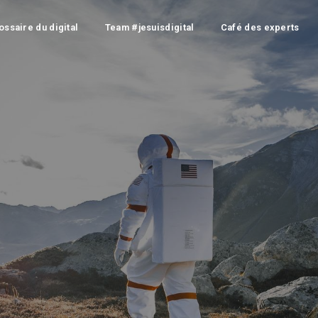
ossaire du digital
Team #jesuisdigital
Café des experts