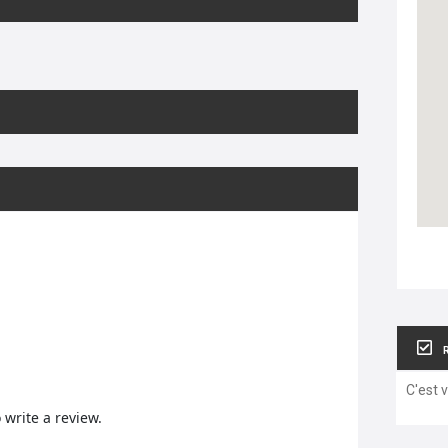
C'est 
o write a review.