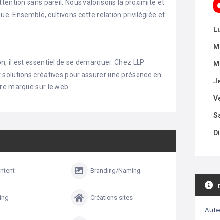
tention sans pareil. Nous valorisons la proximité et
ue. Ensemble, cultivons cette relation privilégiée et
.
L
M
, il est essentiel de se démarquer. Chez LLP
M
 solutions créatives pour assurer une présence en
J
tre marque sur le web.
V
S
D
ntent
Branding/Naming
ing
Créations sites
Aute