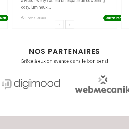
à Nice, Twelty Lab est un espace de coworking
cosy, lumineux ...
vert
Ouvert 24h
Prévisualiser
NOS PARTENAIRES
Grâce à eux on avance dans le bon sens!