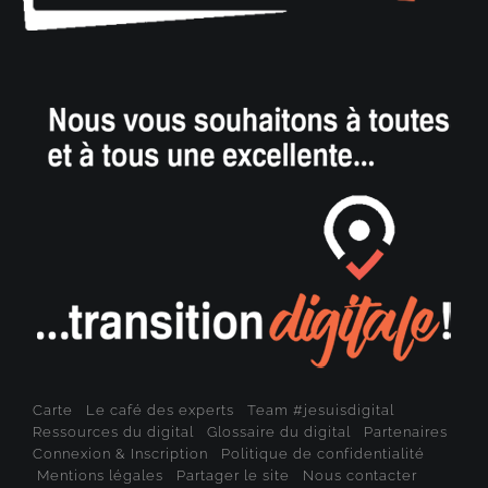
Carte
Le café des experts
Team #jesuisdigital
Ressources du digital
Glossaire du digital
Partenaires
Connexion & Inscription
Politique de confidentialité
Mentions légales
Partager le site
Nous contacter