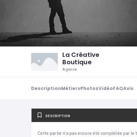
La Créative
Boutique
Agence
Description
Métiers
Photos
Vidéo
FAQ
Avis
DESCRIPTION
Cette partie n’a pas encore été complétée par le ti