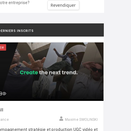
votre entreprise?
Revendiquer
DERNIERS INSCRITS
ce
ll
rance
Maxime SMOLINSKI
mpagnement stratégie et production UGC vidéo et