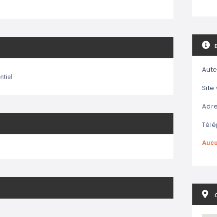
Aute
tiel
Site
Adre
Télé
Aucu