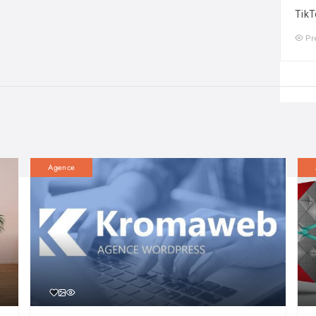
TikT
Pr
Agence