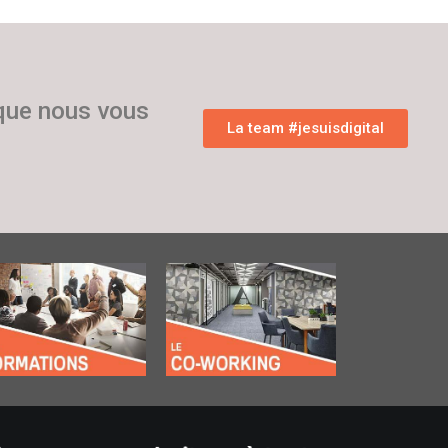
 que nous vous
La team #jesuisdigital