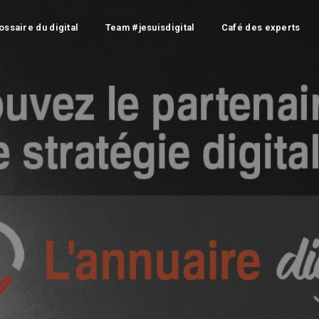
ossaire du digital
Team #jesuisdigital
Café des experts