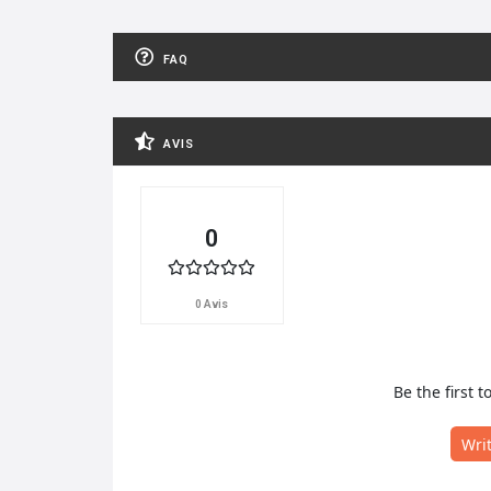
FAQ
AVIS
0
0 Avis
Be the first t
Wri