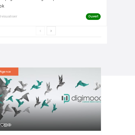
ok
Ouvert
évisualiser
Agence