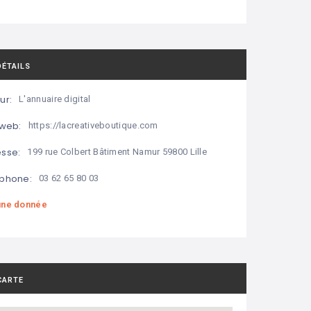
DÉTAILS
ur:
L'annuaire digital
 web:
https://lacreativeboutique.com
sse:
199 rue Colbert Bâtiment Namur 59800 Lille
phone:
03 62 65 80 03
ne donnée
CARTE