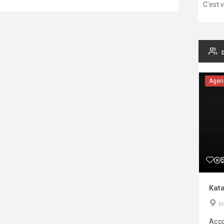
C'est 
Agen
Kata
F
Acco