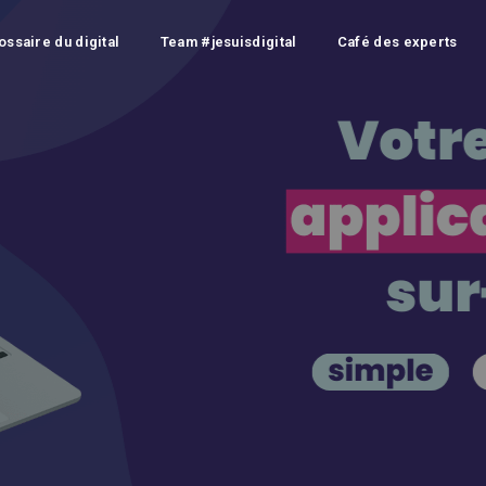
ossaire du digital
Team #jesuisdigital
Café des experts