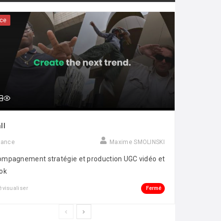
ce
ll
rance
Maxime SMOLINSKI
mpagnement stratégie et production UGC vidéo et
ok
Fermé
évisualiser