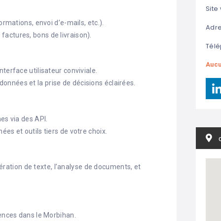
Site
ormations, envoi d’e-mails, etc.).
Adre
actures, bons de livraison).
Télé
Aucu
terface utilisateur conviviale.
nnées et la prise de décisions éclairées.
es via des API.
es et outils tiers de votre choix.
énération de texte, l’analyse de documents, et
rences dans le Morbihan.