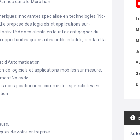
Vannes dans le Morbihan.
mériques innovantes spécialisé en technologies “No-
L
Elle propose des logiciels et applications sur-
M
tivité de ses clients en leur faisant gagner du
opportunités grâce à des outils intuitifs, rendant la
M
J
et d’Automatisation
V
n de logiciels et applications mobiles sur mesure,
S
ement No code.
D
ous nous positionnons comme des spécialistes en
tion.
sure.
iques de votre entreprise.
Aute