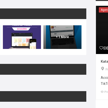
Agen
+ 1 More
Kata
F
Acco
TikT
Pr