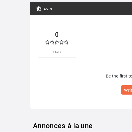
AVIS
0
0 Avis
Be the first t
Wri
Annonces à la une