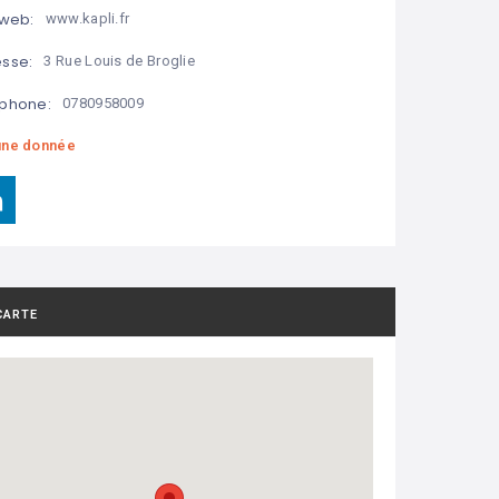
 web:
www.kapli.fr
sse:
3 Rue Louis de Broglie
phone:
0780958009
ne donnée
CARTE