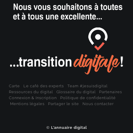
Carte
Le café des experts
Team #jesuisdigital
Ressources du digital
Glossaire du digital
Partenaires
Connexion & Inscription
Politique de confidentialité
Mentions légales
Partager le site
Nous contacter
©
L’annuaire digital