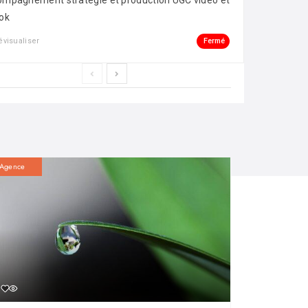
mpagnement stratégie et production UGC vidéo et
ok
Fermé
évisualiser
Agence