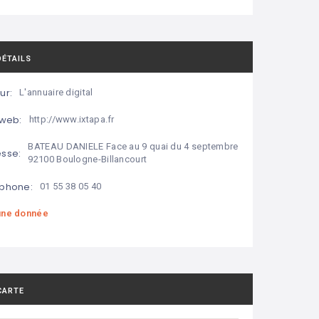
DÉTAILS
ur:
L'annuaire digital
 web:
http://www.ixtapa.fr
BATEAU DANIELE Face au 9 quai du 4 septembre
sse:
92100 Boulogne-Billancourt
phone:
01 55 38 05 40
ne donnée
CARTE