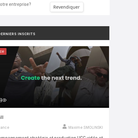
votre entreprise?
Revendiquer
DERNIERS INSCRITS
ce
ll
rance
Maxime SMOLINSKI