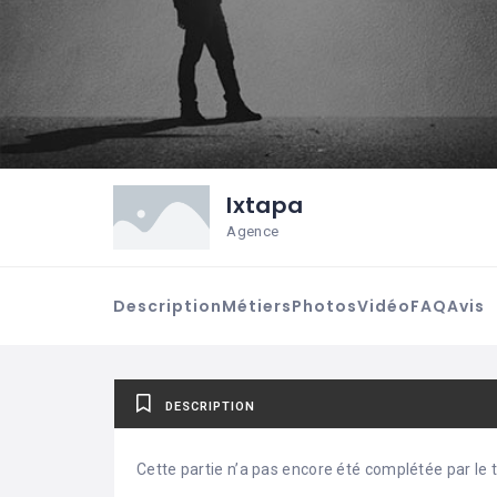
Ixtapa
Agence
Description
Métiers
Photos
Vidéo
FAQ
Avis
DESCRIPTION
Cette partie n’a pas encore été complétée par le ti