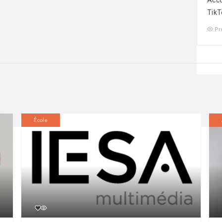
Acco
TikT
Pr
École