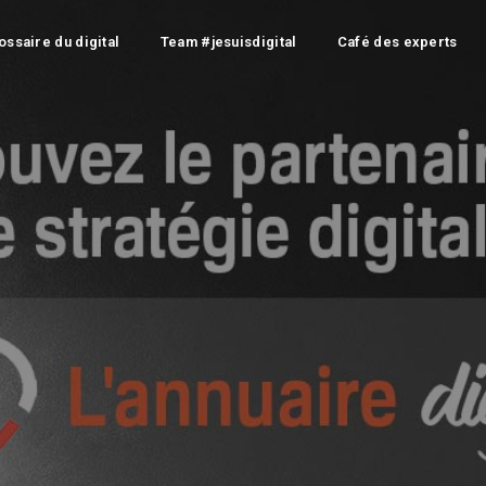
ossaire du digital
Team #jesuisdigital
Café des experts