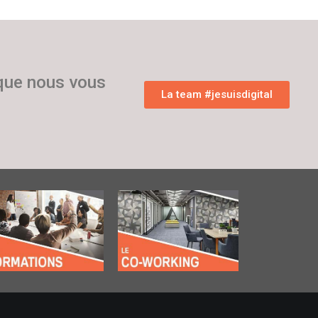
 que nous vous
La team #jesuisdigital