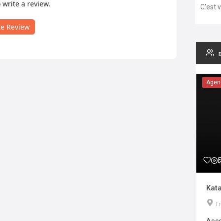
o write a review.
C'est 
te Review
Agen
Kata
F