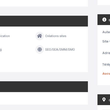
Aute
cation
Créations sites
Site
ng
SEO/SEA/SMM/SMO
Adre
Télé
Aucu