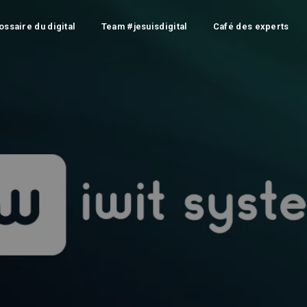
ossaire du digital
Team #jesuisdigital
Café des experts