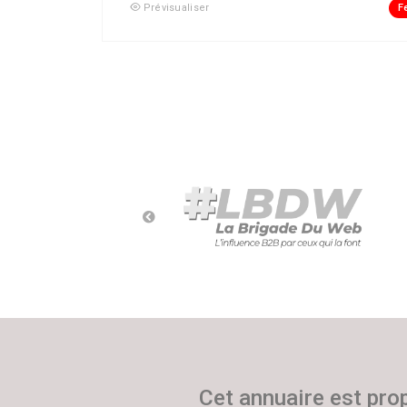
F
Prévisualiser
Cet annuaire est pro