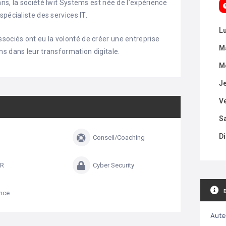
ns, la société Iwit Systems est née de l’expérience
pécialiste des services IT.
L
ociés ont eu la volonté de créer une entreprise
M
s dans leur transformation digitale.
M
J
V
S
D
Conseil/Coaching
R
Cyber Security
ance
Aute