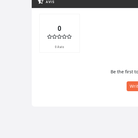
AVIS
0
0 Avis
Be the first t
Wri