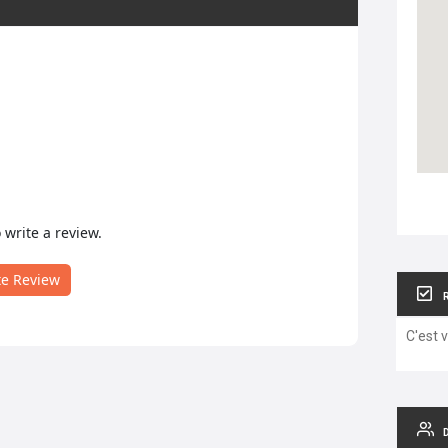
o write a review.
te Review
C'est 