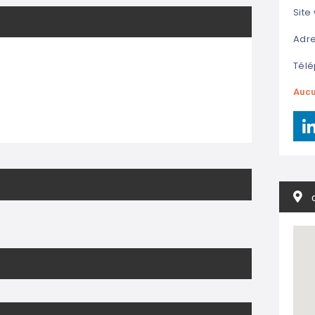
Site
Adre
Télé
Aucu