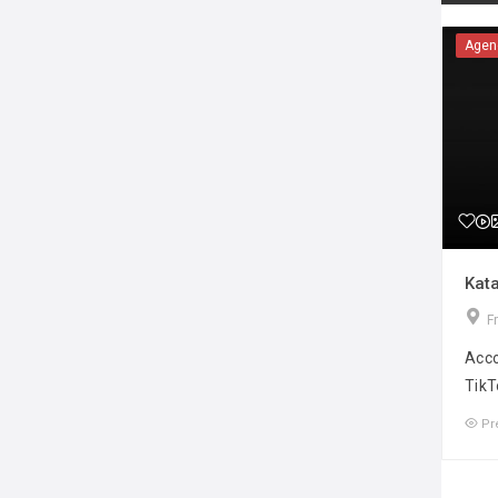
Agen
Kata
F
Acco
TikT
Pr