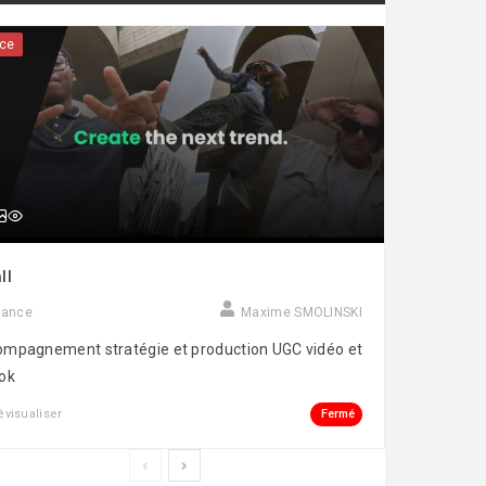
ce
ll
rance
Maxime SMOLINSKI
mpagnement stratégie et production UGC vidéo et
ok
Fermé
évisualiser