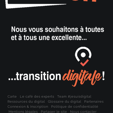
Carte
Le café des experts
Team #jesuisdigital
Ressources du digital
Glossaire du digital
Partenaires
Connexion & Inscription
Politique de confidentialité
Mentions légales
Partager le site
Nous contacter