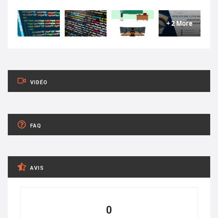
+ 2 More
VIDÉO
FAQ
AVIS
0