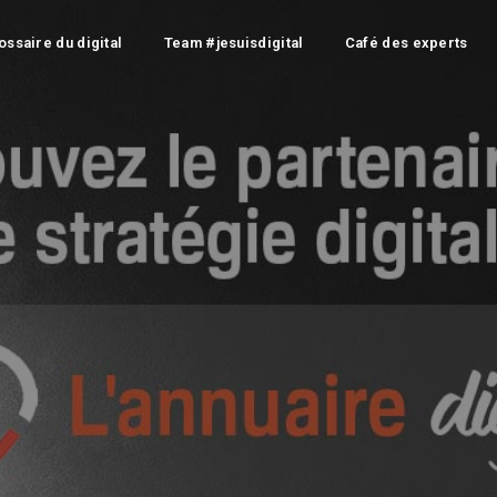
ossaire du digital
Team #jesuisdigital
Café des experts