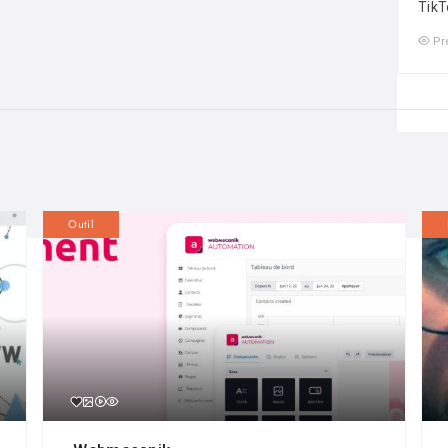
TikT
Pr
Outil