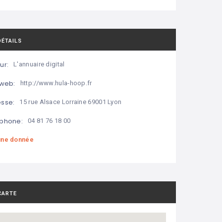
DÉTAILS
ur:
L'annuaire digital
 web:
http://www.hula-hoop.fr
sse:
15 rue Alsace Lorraine 69001 Lyon
phone:
04 81 76 18 00
ne donnée
CARTE