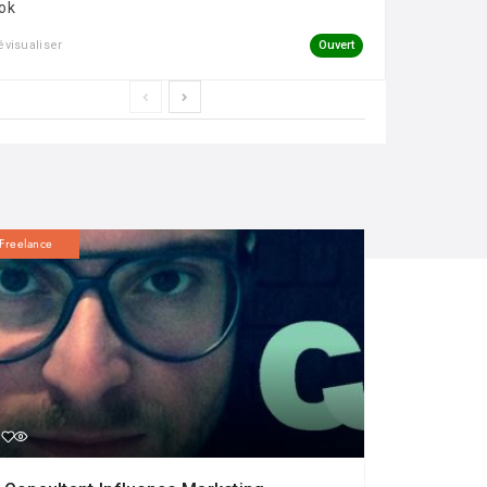
ok
Ouvert
évisualiser
Freelance