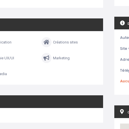
Aute
cation
Créations sites
Site
ie UX/UI
Marketing
Adre
Télé
edia
Aucu