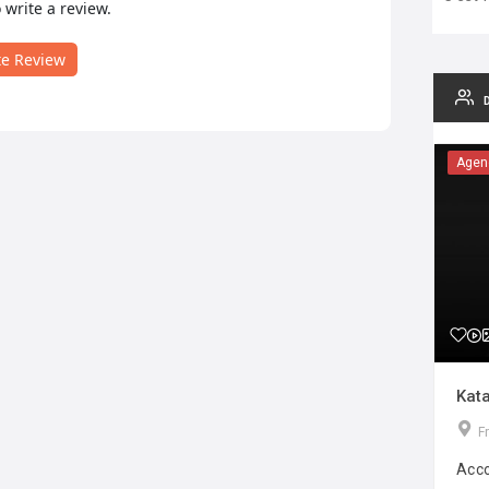
o write a review.
te Review
Agen
Kata
F
Acco