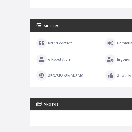
MÉTIERS
Brand content
Communi
e-Réputation
Ergonom
SEO/SEA/SMM/SMO
Social M
PHOTOS