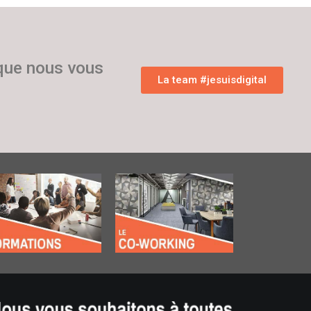
 que nous vous
La team #jesuisdigital