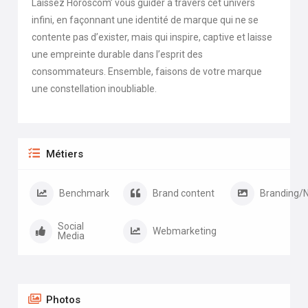
Laissez Horoscom’ vous guider à travers cet univers
infini, en façonnant une identité de marque qui ne se
contente pas d’exister, mais qui inspire, captive et laisse
une empreinte durable dans l’esprit des
consommateurs. Ensemble, faisons de votre marque
une constellation inoubliable.
Métiers
Benchmark
Brand content
Branding/
Social
Webmarketing
Media
Photos