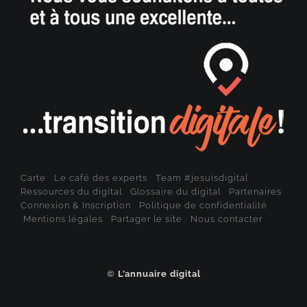
Carte
Le café des experts
Team #jesuisdigital
Ressources du digital
Glossaire du digital
Partenaires
Connexion & Inscription
Politique de confidentialité
Mentions légales
Partager le site
Nous contacter
©
L’annuaire digital