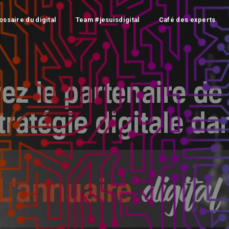
ossaire du digital
Team #jesuisdigital
Café des experts