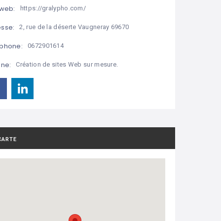
 web:
https://gralypho.com/
sse:
2, rue de la déserte Vaugneray 69670
phone:
0672901614
ine:
Création de sites Web sur mesure.
CARTE