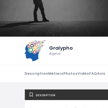
Gralypho
Agence
Description
Métiers
Photos
Vidéo
FAQ
Avis
DESCRIPTION