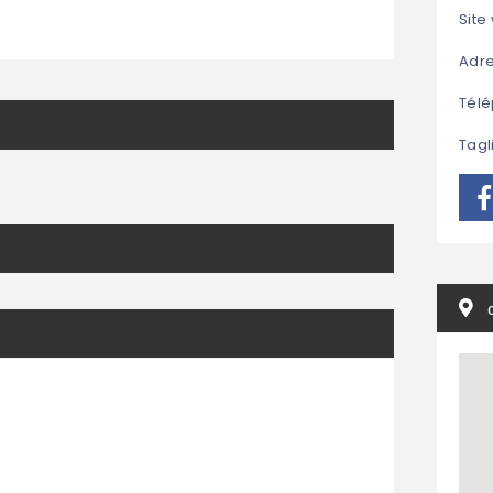
Site
Adre
Télé
Tagl