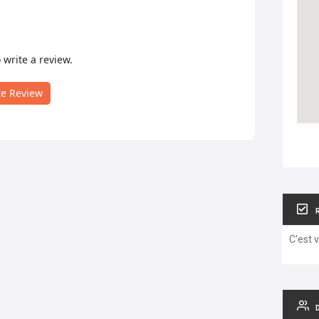
o write a review.
te Review
C'est 