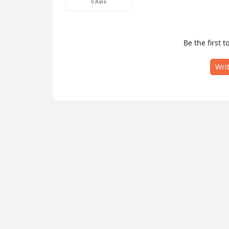
0 Avis
Be the first t
Wri