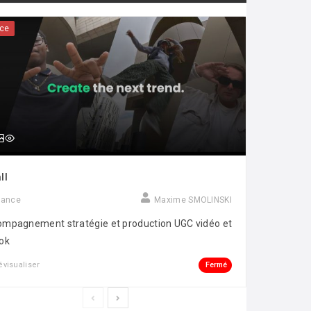
ce
ll
rance
Maxime SMOLINSKI
mpagnement stratégie et production UGC vidéo et
ok
Fermé
évisualiser