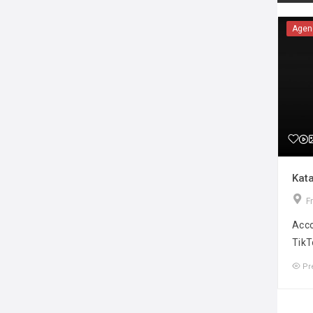
Agen
Kata
F
Acco
TikT
Pr