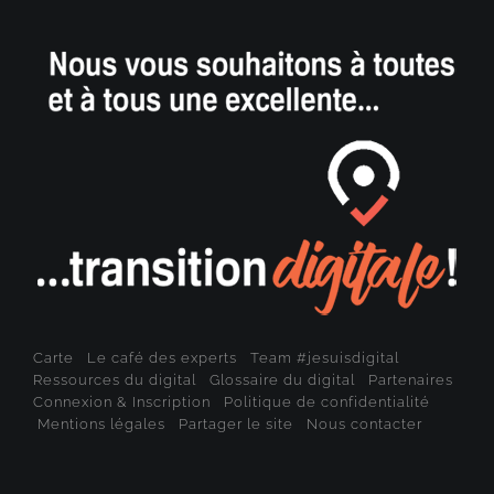
Carte
Le café des experts
Team #jesuisdigital
Ressources du digital
Glossaire du digital
Partenaires
Connexion & Inscription
Politique de confidentialité
Mentions légales
Partager le site
Nous contacter