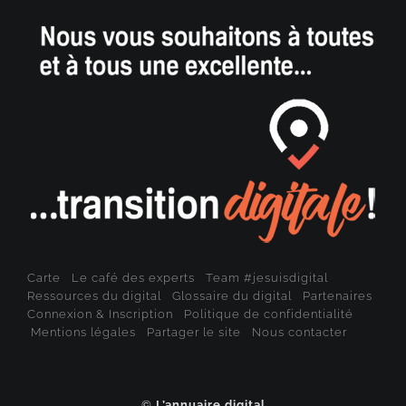
Carte
Le café des experts
Team #jesuisdigital
Ressources du digital
Glossaire du digital
Partenaires
Connexion & Inscription
Politique de confidentialité
Mentions légales
Partager le site
Nous contacter
©
L’annuaire digital