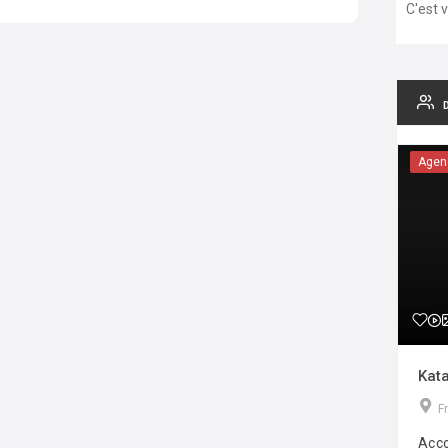
C'est 
Agen
Kata
F
Acco