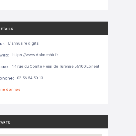
DÉTAILS
ur:
L'annuaire digital
 web:
https://www.dolmenhir.fr
sse:
14 rue du Comte Henri de Turenne 56100 Lorient
phone:
02 56 54 50 13
ne donnée
CARTE