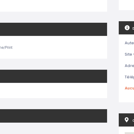
Aute
e/Print
Site
Adre
Télé
Aucu