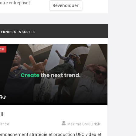
votre entreprise?
Revendiquer
DERNIERS INSCRITS
ce
ll
rance
Maxime SMOLINSKI
mpagnement stratégie et production UGC vidéo et