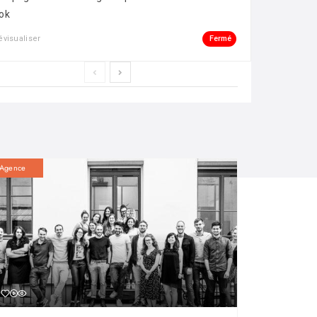
ok
Fermé
évisualiser
Agence