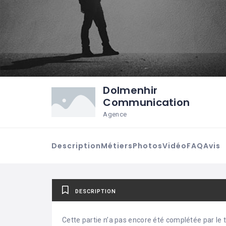
Dolmenhir
Communication
Agence
Description
Métiers
Photos
Vidéo
FAQ
Avis
DESCRIPTION
Cette partie n’a pas encore été complétée par le ti