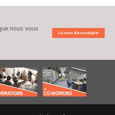
 que nous vous
La team #jesuisdigital