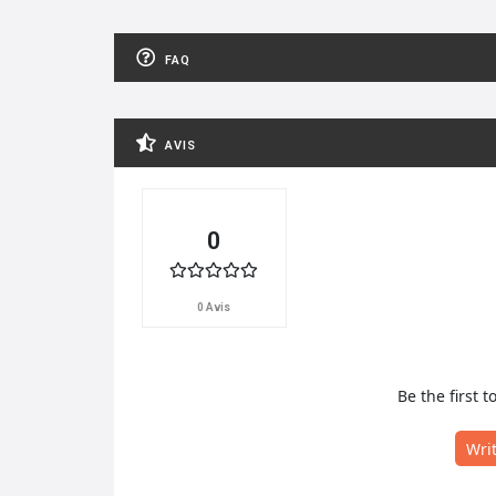
FAQ
AVIS
0
0 Avis
Be the first t
Wri