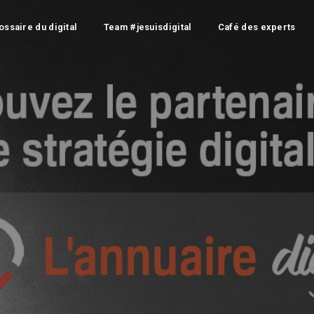
ossaire du digital
Team #jesuisdigital
Café des experts