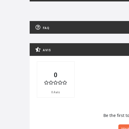
FAQ
AVIS
0
0 Avis
Be the first t
Wri