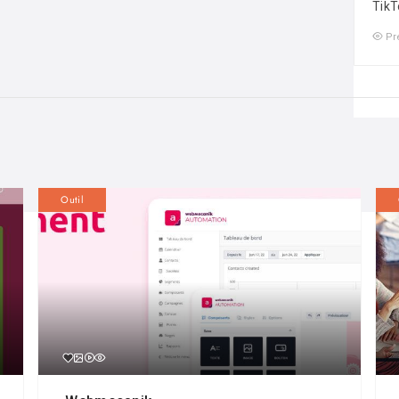
TikT
Pr
Outil