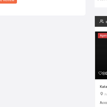
Agen
Kata
F
Acco