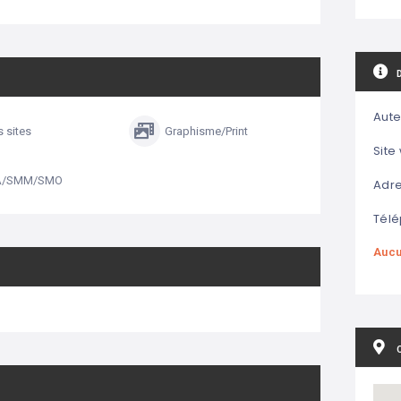
Aute
s sites
Graphisme/Print
Site
A/SMM/SMO
Adre
Télé
Aucu