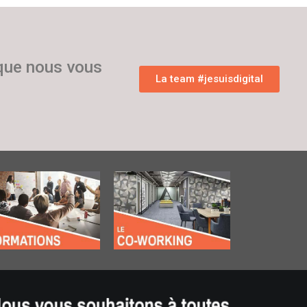
 que nous vous
La team #jesuisdigital