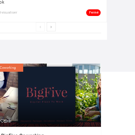
ok
Fermé
évisualiser
Coworking