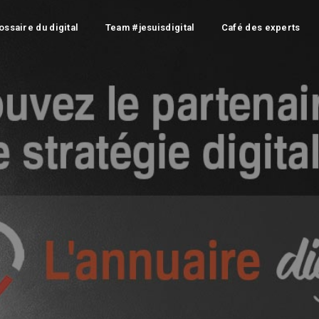
ossaire du digital
Team #jesuisdigital
Café des experts