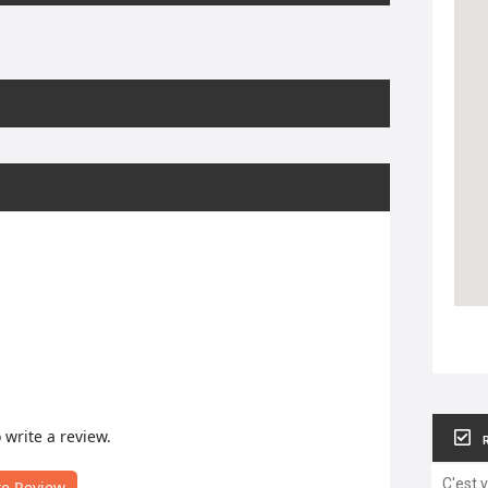
o write a review.
C'est 
te Review