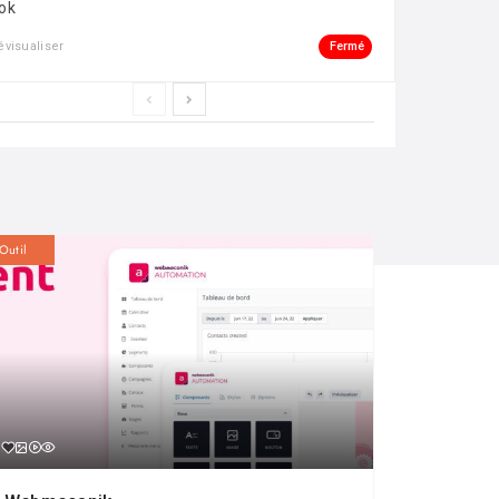
ok
Fermé
évisualiser
Outil