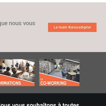
 que nous vous
La team #jesuisdigital