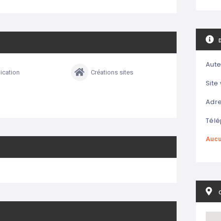
Aute
cation
Créations sites
Site
Adre
Télé
Aucu