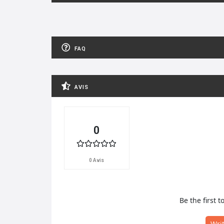
FAQ
AVIS
0
0 Avis
Be the first t
Wri