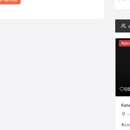
Agen
Kata
F
Acco