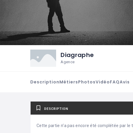
Diagraphe
Agence
Description
Métiers
Photos
Vidéo
FAQ
Avis
DESCRIPTION
Cette partie n’a pas encore été complétée par le ti