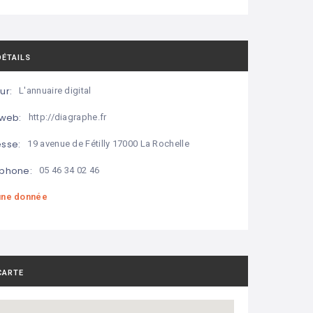
DÉTAILS
ur:
L'annuaire digital
 web:
http://diagraphe.fr
sse:
19 avenue de Fétilly 17000 La Rochelle
phone:
05 46 34 02 46
ne donnée
CARTE