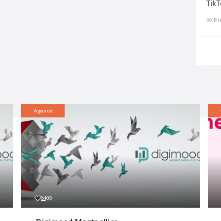
TikT
Pr
Agence