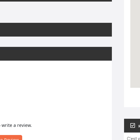
o write a review.
C'est 
te Review