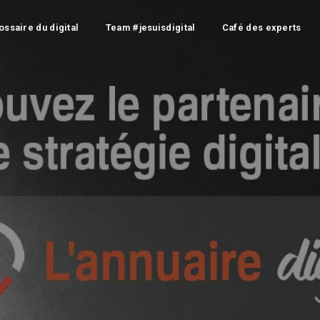
ossaire du digital
Team #jesuisdigital
Café des experts