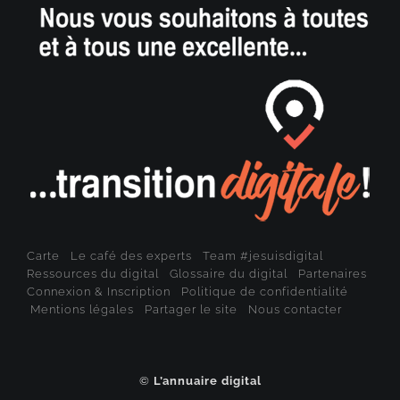
Carte
Le café des experts
Team #jesuisdigital
Ressources du digital
Glossaire du digital
Partenaires
Connexion & Inscription
Politique de confidentialité
Mentions légales
Partager le site
Nous contacter
©
L’annuaire digital