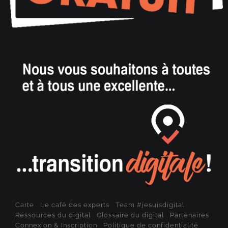
Carte
Le café des experts
Team #jesuisdigital
Ressources du digital
Glossaire du digital
Partenaires
Connexion & Inscription
Politique de confidentialité