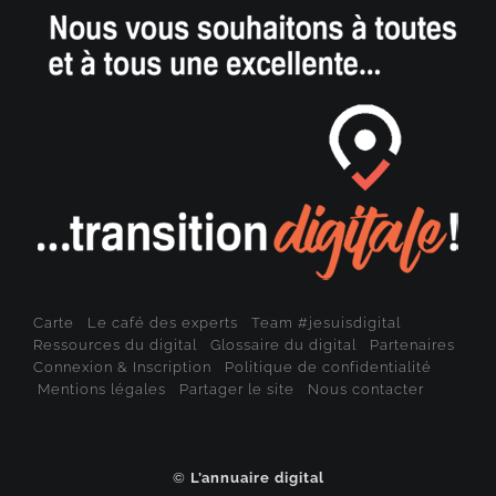
Carte
Le café des experts
Team #jesuisdigital
Ressources du digital
Glossaire du digital
Partenaires
Connexion & Inscription
Politique de confidentialité
Mentions légales
Partager le site
Nous contacter
©
L’annuaire digital