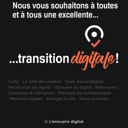
Carte
Le café des experts
Team #jesuisdigital
Ressources du digital
Glossaire du digital
Partenaires
Connexion & Inscription
Politique de confidentialité
Mentions légales
Partager le site
Nous contacter
©
L’annuaire digital