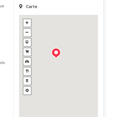
Carte
que
isés