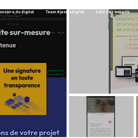
ossaire du digital
Team #jesuisdigital
Café des experts