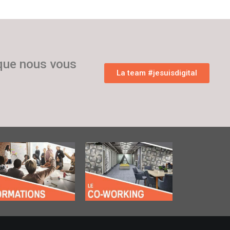
 que nous vous
La team #jesuisdigital