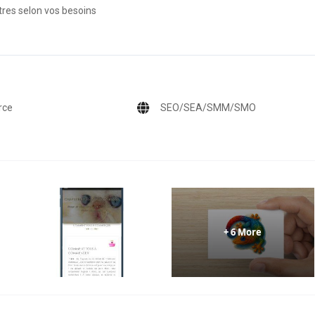
tres selon vos besoins
rce
SEO/SEA/SMM/SMO
+ 6 More