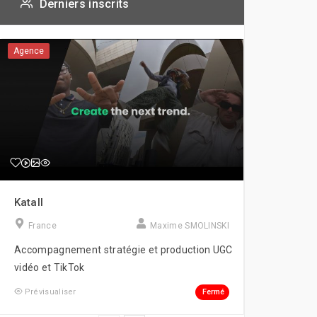
Derniers inscrits
Agence
Katall
France
Maxime SMOLINSKI
Accompagnement stratégie et production UGC
vidéo et TikTok
Fermé
Prévisualiser