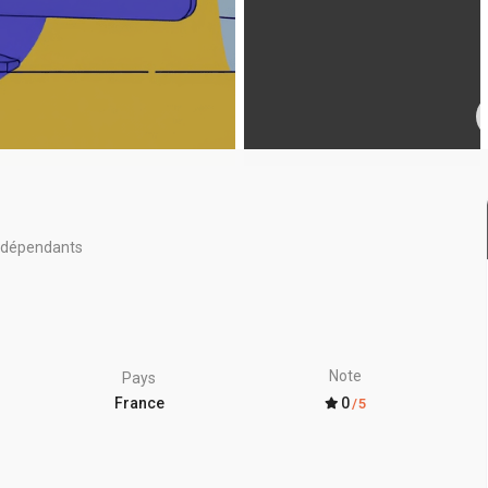
Indépendants
Note
Pays
0
France
/5