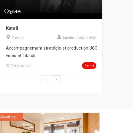
Katall
France
Maxime SMOLINSKI
Accompagnement stratégie et production UGC
vidéo et TikTok
Fermé
Prévisualiser
Coworking