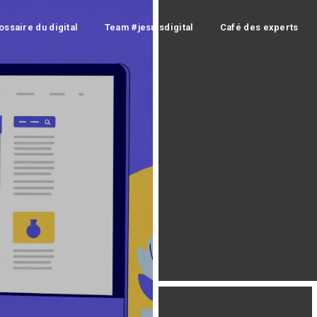
ossaire du digital
Team #jesuisdigital
Café des experts