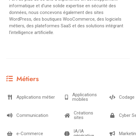
informatique et d’une solide expertise en sécurité des
données, nous concevons également des sites
WordPress, des boutiques WooCommerce, des logiciels
métiers, des plateformes SaaS et des solutions intégrant
l’intelligence artificielle.
Métiers
Applications
Applications métier
Codage
mobiles
Créations
Communication
Cyber Se
sites
IA/IA
e-Commerce
Marketi
générative