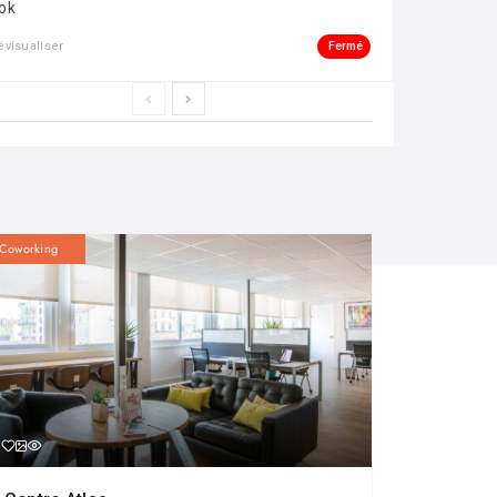
ok
Fermé
évisualiser
Coworking