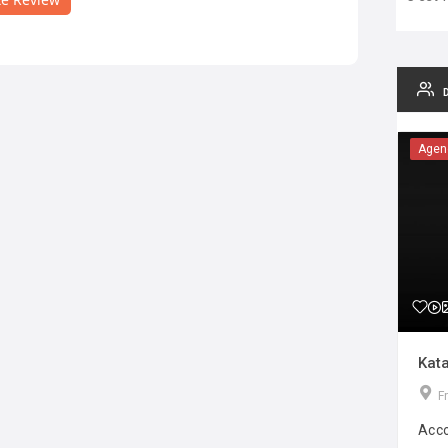
Agen
Kata
F
Acco