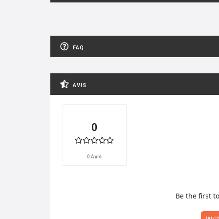
FAQ
AVIS
0
0 Avis
Be the first t
Wri