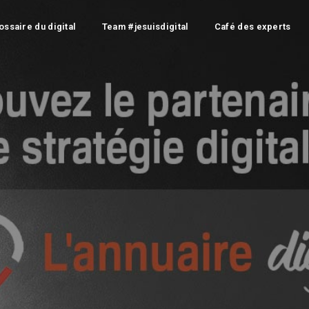
ossaire du digital
Team #jesuisdigital
Café des experts