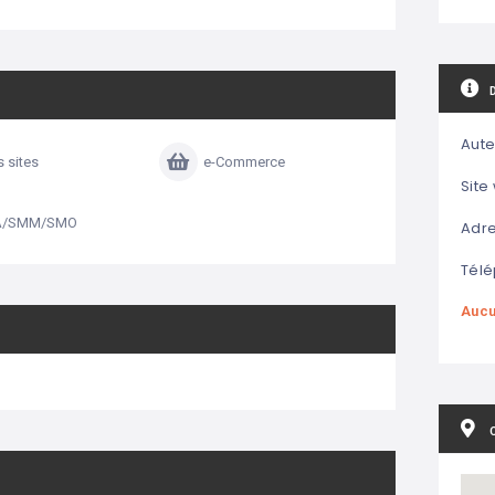
Aute
s sites
e-Commerce
Site
A/SMM/SMO
Adre
Télé
Aucu