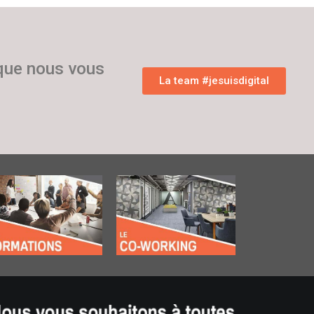
 que nous vous
La team #jesuisdigital