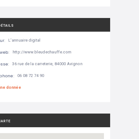
DÉTAILS
ur:
L'annuaire digital
 web:
http://www.bleudechauffe.com
sse:
36 rue de la carreterie, 84000 Avignon
phone:
06 08 72 74 90
ne donnée
CARTE