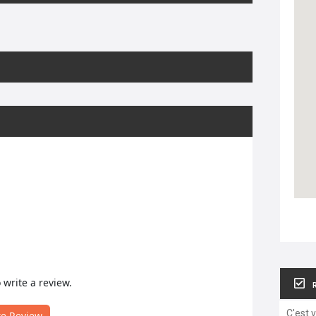
o write a review.
C'est 
te Review