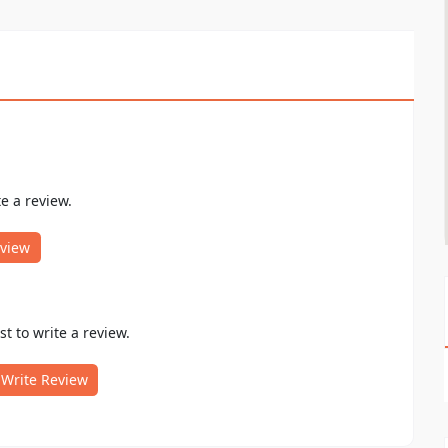
te a review.
eview
rst to write a review.
Write Review