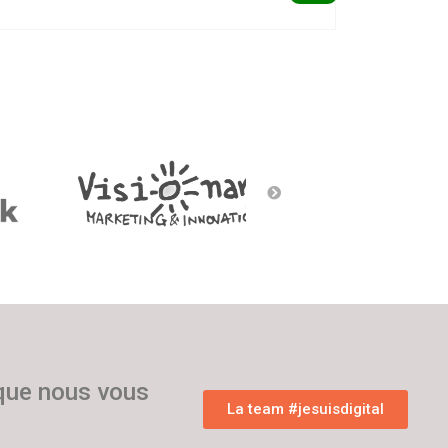
 que nous vous
La team #jesuisdigital