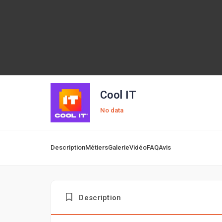
Cool IT
No data
Description
Métiers
Galerie
Vidéo
FAQ
Avis
Description