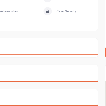
réations sites
Cyber Security