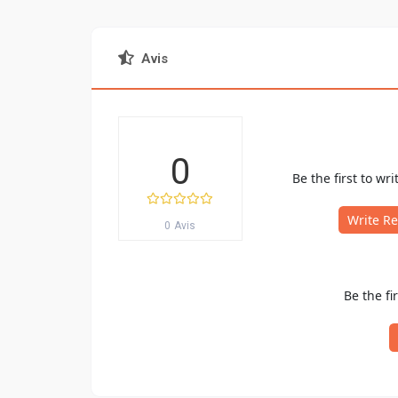
Avis
0
Be the first to wri
Write R
0 Avis
Be the fi