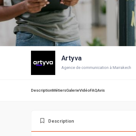
Artyva
Agence de communication à Marrakech
Description
Métiers
Galerie
Vidéo
FAQ
Avis
Description