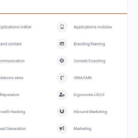
pplications métier
Applications mobiles
rand content
Branding/Naming
ommunication
Conseil/Coaching
réations sites
CRM/CMR
-Réputation
Ergonomie UX/UI
rowth Hacking
Inbound Marketing
ead Generation
Marketing