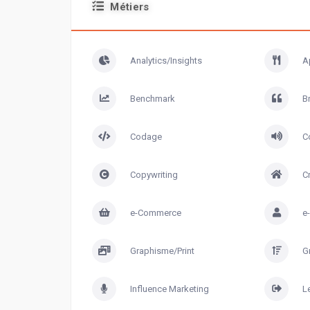
Métiers
Analytics/Insights
A
Benchmark
B
Codage
C
Copywriting
C
e-Commerce
e
Graphisme/Print
G
Influence Marketing
L