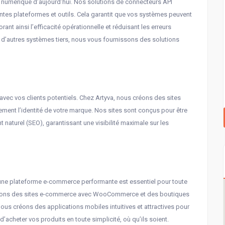
 numérique d’aujourd’hui. Nos solutions de connecteurs API
ntes plateformes et outils. Cela garantit que vos systèmes peuvent
t ainsi l’efficacité opérationnelle et réduisant les erreurs
 d’autres systèmes tiers, nous vous fournissons des solutions
avec vos clients potentiels. Chez Artyva, nous créons des sites
itement l’identité de votre marque. Nos sites sont conçus pour être
t naturel (SEO), garantissant une visibilité maximale sur les
’une plateforme e-commerce performante est essentiel pour toute
oppons des sites e-commerce avec WooCommerce et des boutiques
ous créons des applications mobiles intuitives et attractives pour
d’acheter vos produits en toute simplicité, où qu’ils soient.