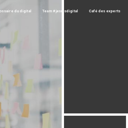
ossaire du digital
Team #jesuisdigital
Café des experts