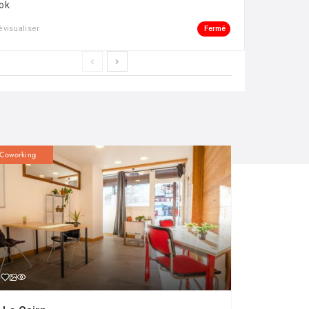
ok
Fermé
évisualiser
Coworking