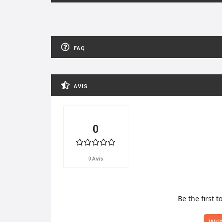
FAQ
AVIS
0
0 Avis
Be the first t
Wri