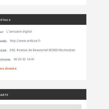
DÉTAILS
ur:
L'annuaire digital
 web:
http://www.artibus.fr
sse:
360, Avenue de Beausoleil 82000 Montauban
phone:
06 20 32 14 81
ne donnée
CARTE