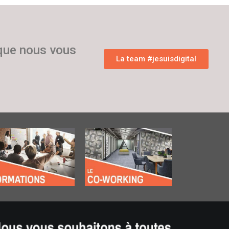
 que nous vous
La team #jesuisdigital