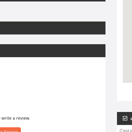
o write a review.
C'est 
te Review