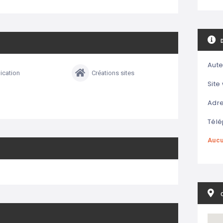
Aute
cation
Créations sites
Site
Adre
Télé
Aucu