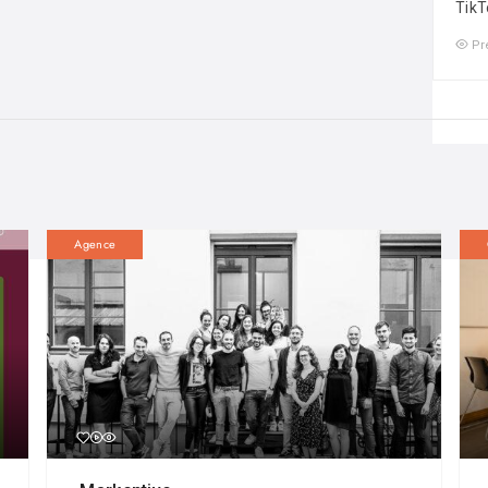
TikT
Pr
Agence