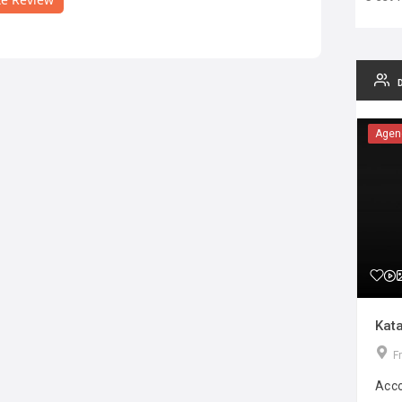
Agen
Kata
F
Acco