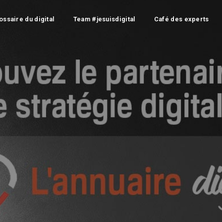
ossaire du digital
Team #jesuisdigital
Café des experts