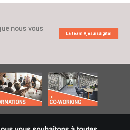
 que nous vous
La team #jesuisdigital