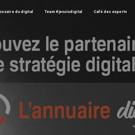
ossaire du digital
Team #jesuisdigital
Café des experts