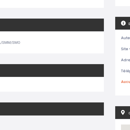
Aute
A/SMM/SMO
Site
Adre
Télé
Aucu