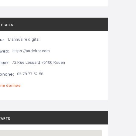
DÉTAILS
ur:
L'annuaire digital
 web:
https://andchor.com
sse:
72 Rue Lessard 76100 Rouen
phone:
02 78 77 52 58
ne donnée
CARTE