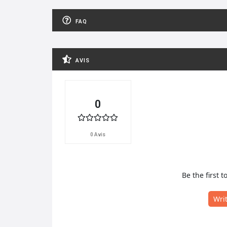
FAQ
AVIS
0
0 Avis
Be the first t
Wri