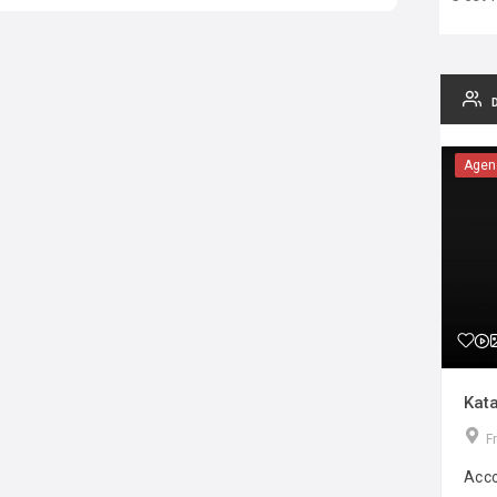
Agen
Kata
F
Acco