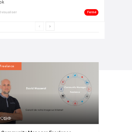
ok
Fermé
évisualiser
Freelance