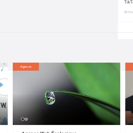
TikT
Pr
Agence