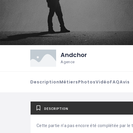
Andchor
Agence
Description
Métiers
Photos
Vidéo
FAQ
Avis
DESCRIPTION
Cette partie n’a pas encore été complétée par le ti