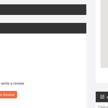
o write a review.
te Review
C'est 