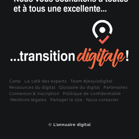
Carte
Le café des experts
Team #jesuisdigital
Ressources du digital
Glossaire du digital
Partenaires
Connexion & Inscription
Politique de confidentialité
Mentions légales
Partager le site
Nous contacter
©
L’annuaire digital