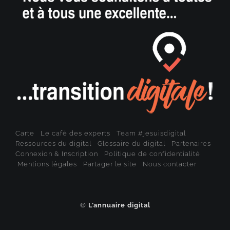
Carte
Le café des experts
Team #jesuisdigital
Ressources du digital
Glossaire du digital
Partenaires
Connexion & Inscription
Politique de confidentialité
Mentions légales
Partager le site
Nous contacter
©
L’annuaire digital